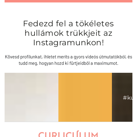
Fedezd fel a tökéletes
hullámok trükkjeit az
Instagramunkon!
Kövesd profilunkat, ihletet meríts a gyors videós útmutatókból, és
tudd meg, hogyan hozd ki fürtjeidből a maximumot.
View
View
View
on
on
on
Instagram
Instagram
Instagram
#ku