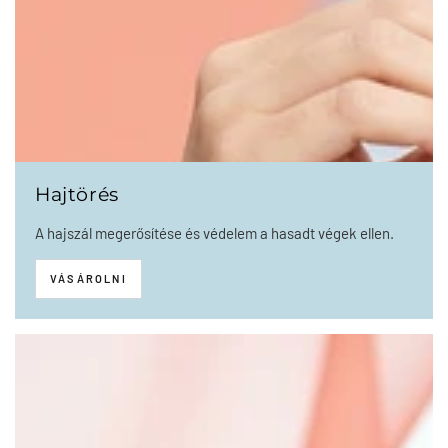
Hajtörés
A hajszál megerősítése és védelem a hasadt végek ellen.
VÁSÁROLNI