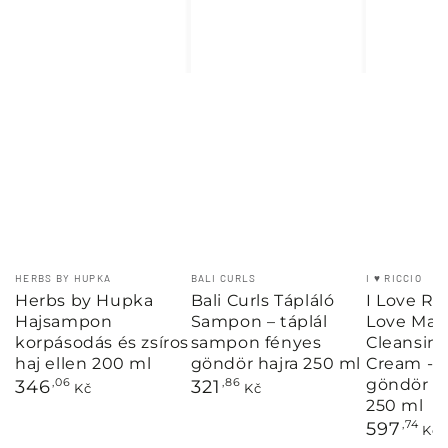
Márka:
Márka:
Márka:
HERBS BY HUPKA
BALI CURLS
I ♥ RICCIO
Herbs by Hupka
Bali Curls Tápláló
I Love Ric
Hajsampon
Sampon – táplál
Love Mag
korpásodás és zsíros
sampon fényes
Cleansin
haj ellen 200 ml
göndör hajra 250 ml
Cream - 
göndör és
Normál
Normál
346
,06
321
,86
Kč
Kč
ár
ár
250 ml
Normál
597
,74
Kč
ár