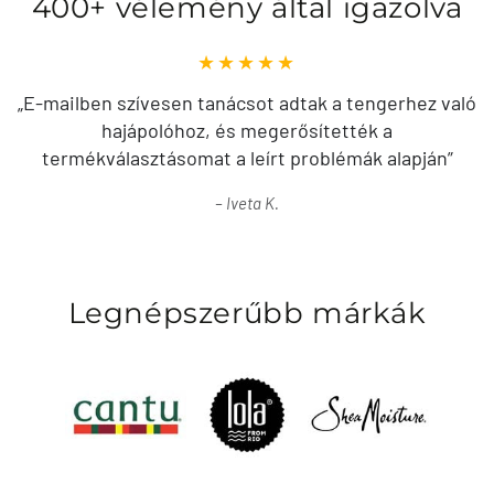
400+ vélemény által igazolva
„E-mailben szívesen tanácsot adtak a tengerhez való
hajápolóhoz, és megerősítették a
termékválasztásomat a leírt problémák alapján”
Iveta K.
Legnépszerűbb márkák