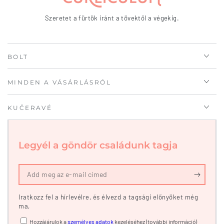
Szeretet a fürtök iránt a tövektől a végekig.
BOLT
MINDEN A VÁSÁRLÁSRÓL
KUČERAVÉ
Legyél a göndör családunk tagja
Add
meg
Iratkozz fel a hírlevélre, és élvezd a tagsági előnyöket még
az
ma,
e-
Hozzájárulok a
személyes adatok
kezeléséhez (további információ)