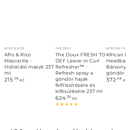
Márka:
Márka:
Márka:
AFRO & RIZO
THE DOUX
AFRICAN FABS
Afro & Rizo
The Doux FRESH TO
African F
Mascarilla -
DEF Leave-in Curl
Headband
Hidratáló maszk 237
Refresher™ -
Bársony f
ml
Refresh spray a
göndör h
göndör hajak
Normál
Normál
215
,38
372
,68
Kč
Kč
ár
ár
felfrissítésére és
kifésülésére 237 ml
Normál
624
,36
Kč
ár