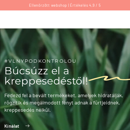
Kosár
UGRÁS A
Ellenőrzött webshop | Értékelés 4,9 / 5
TARTALOMHOZ
#VLNYPODKONTROLOU
Búcsúzz el a
kreppesedéstől!
Fedezd fel a bevált termékeket, amelyek hidratálják,
rögzítik és megálmodott fényt adnak a fürtjeidnek,
kreppesedés nélkül.
Kínálat